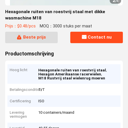
2
/
4
Hexagonale ruiten van roestvrij staal met dikke
wasmachine M18
Prijs：$0.48/pcs
MOQ：3000 stuks per maat
Beste prijs
Contact nu
Productomschrijving
Hoog licht
,
Hexagonale ruiten van roestvrij staal
,
Hexagon Amerikaanse racerwielen
M18 Rustvrij staal wielenrug moeren
Betalingscondities
T/T
Certificering
ISO
Levering
10 containers/maand
vermogen