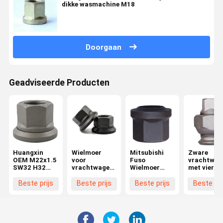
dikke wasmachine M18
Doorgaan
Geadviseerde Producten
Huangxin
Wielmoer
Mitsubishi
Zware
OEM M22x1.5
voor
Fuso
vrachtwag
SW32 H32
vrachtwagen
Wielmoer
met vierka
Truck
M22x1.5
Productie
aandrijvin
Wielmoer
Hoogwaardige
Beste prijs
Beste prijs
Beste prijs
Beste pri
Aanpasbare
Moer- en
Onderdelen
Boutonderdelen
voor
voor
Voertuigen
Wielvervanging