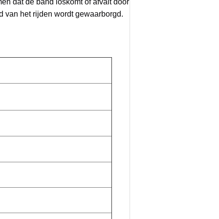
en dat de band loskomt of afvalt door
eid van het rijden wordt gewaarborgd.