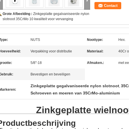
Contact
Grote Afbeelding :
Zinkgeplatte gegalvaniseerde nylon
slotnoot 35CrMo 10 kwaliteit voor vervanging
Type:
NUTS
Noottype:
Hex.
Hoeveelheid:
Verpakking voor distributie
Materiaal:
40Cr 
grootte:
5/8"-18
Afmaken.:
met ee
Gebruik:
Bevestigen en beveiligen
Zinkgeplatte gegalvaniseerde nylon slotnoot
35C
,
Markeren:
Schroeven en moeren van 35CrMo-aluminium
Zinkgeplatte wielnoo
Productbeschrijving