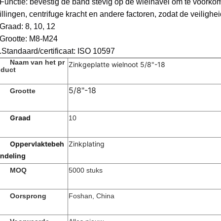
Functie: bevestig de band stevig op de wielnavel om te voorkom
rillingen, centrifuge kracht en andere factoren, zodat de veiligh
Graad: 8, 10, 12
Grootte: M8-M24
.Standaard/certificaat: ISO 10597
Naam van het pr
Zinkgeplatte wielnoot 5/8"-18
duct
5/8"-18
Grootte
Graad
10
Oppervlaktebeh
Zinkplating
ndeling
MOQ
5000 stuks
Oorsprong
Foshan, China