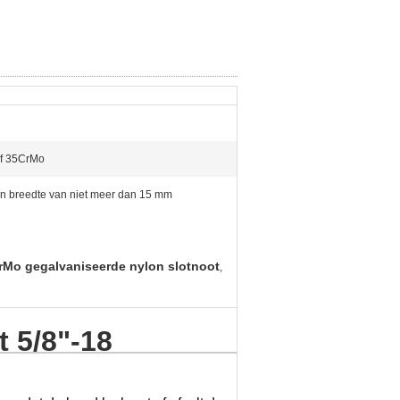
of 35CrMo
n breedte van niet meer dan 15 mm
rMo gegalvaniseerde nylon slotnoot
,
t 5/8"-18