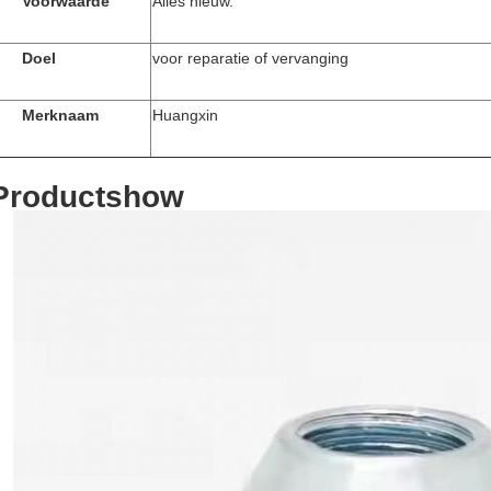
Voorwaarde
Alles nieuw.
Doel
voor reparatie of vervanging
Merknaam
Huangxin
Productshow