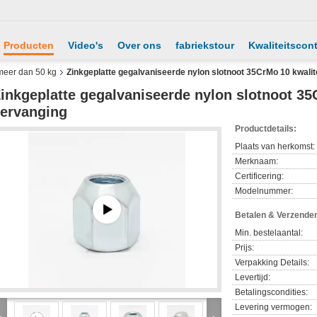
Producten
Video's
Over ons
fabriekstour
Kwaliteitscont
meer dan 50 kg
Zinkgeplatte gegalvaniseerde nylon slotnoot 35CrMo 10 kwalit
inkgeplatte gegalvaniseerde nylon slotnoot 35
ervanging
Productdetails:
Plaats van herkomst:
Merknaam:
Certificering:
Modelnummer:
Betalen & Verzende
Min. bestelaantal:
Prijs:
Verpakking Details:
Levertijd:
Betalingscondities:
Levering vermogen: