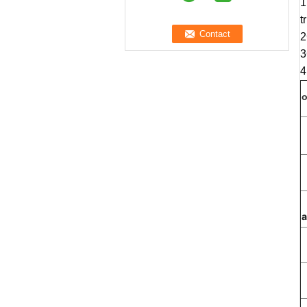
1
t
2
3
4
o
a