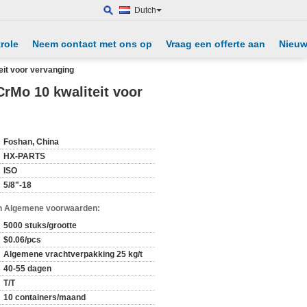
Dutch
role
Neem contact met ons op
Vraag een offerte aan
Nieu
eit voor vervanging
CrMo 10 kwaliteit voor
Foshan, China
HX-PARTS
ISO
5/8"-18
n Algemene voorwaarden:
5000 stuks/grootte
$0.06/pcs
Algemene vrachtverpakking 25 kg/t
40-55 dagen
T/T
10 containers/maand