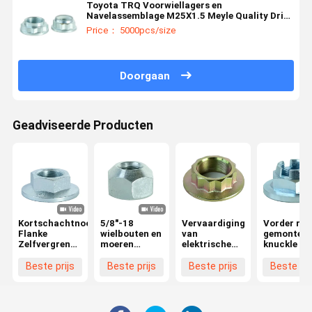
Toyota TRQ Voorwiellagers en
Navelassemblage M25X1.5 Meyle Quality Drive
Shaft Nut M18X1.5 10 Grade 9017918004
Price： 5000pcs/size
1004980651 1004980627
Doorgaan
Geadviseerde Producten
Kortschachtnoot
5/8"-18
Vervaardiging
Vorder rec
Flanke
wielbouten en
van
gemonteer
Zelfvergrendelende
moeren
elektrische
knuckle hu
noot M24X1.5
81833776N
motoren en
lager
10Grade
52990 43000
motoren
assemblag
Beste prijs
Beste prijs
Beste prijs
Beste pri
902330006
Hoge sterkte
voor Ford
90213-S3Y-
1,5 mm pitch
Focus 201
000 911364
2006
2335507