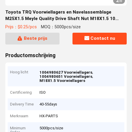
2
/
8
Toyota TRQ Voorwiellagers en Navelassemblage
M25X1.5 Meyle Quality Drive Shaft Nut M18X1.5 10
Grade 9017918004 1004980651 1004980627
Prijs：$0.25/pcs
MOQ：5000pcs/size
Beste prijs
Contact nu
Productomschrijving
Hoog licht
,
1004980627 Voorwiellagers
,
1004980651 Voorwiellagers
M18X1.5 Voorwiellagers
Certificering
ISO
Delivery Time
40-55days
Merknaam
HX-PARTS
Minimum
5000pcs/size