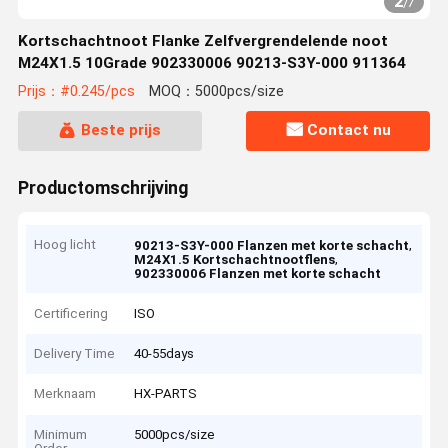
2
/
7
Kortschachtnoot Flanke Zelfvergrendelende noot
M24X1.5 10Grade 902330006 90213-S3Y-000 911364
Prijs：#0.245/pcs
MOQ：5000pcs/size
Beste prijs
Contact nu
Productomschrijving
Hoog licht
,
90213-S3Y-000 Flanzen met korte schacht
,
M24X1.5 Kortschachtnootflens
902330006 Flanzen met korte schacht
Certificering
ISO
Delivery Time
40-55days
Merknaam
HX-PARTS
Minimum
5000pcs/size