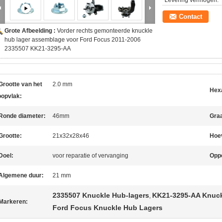
Levering vermogen:
Contact
Grote Afbeelding :
Vorder rechts gemonteerde knuckle
hub lager assemblage voor Ford Focus 2011-2006
2335507 KK21-3295-AA
Grootte van het
2.0 mm
Hex
oopvlak:
Ronde diameter:
46mm
Gra
Grootte:
21x32x28x46
Hoev
Doel:
voor reparatie of vervanging
Oppe
Algemene duur:
21 mm
2335507 Knuckle Hub-lagers
KK21-3295-AA Knuck
,
Markeren:
Ford Focus Knuckle Hub Lagers