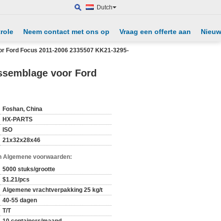
Dutch
role
Neem contact met ons op
Vraag een offerte aan
Nieu
oor Ford Focus 2011-2006 2335507 KK21-3295-
assemblage voor Ford
Foshan, China
HX-PARTS
ISO
21x32x28x46
n Algemene voorwaarden:
5000 stuks/grootte
$1.21/pcs
Algemene vrachtverpakking 25 kg/t
40-55 dagen
T/T