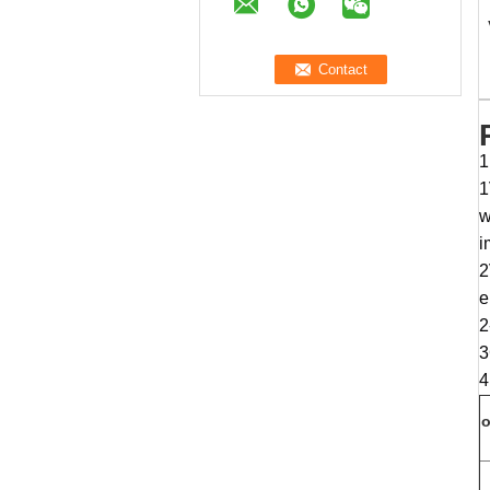
1
1
w
i
2
e
2
3
4
o