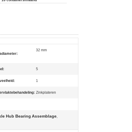
10 containers/maand
32 mm
adiameter:
ad:
5
eelheid:
1
rvlaktebehandeling:
Zinkplateren
le Hub Bearing Assemblage
,