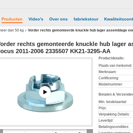
Producten
Video's
Over ons
fabriekstour
Kwaliteitscont
meer dan 50 kg
Vorder rechts gemonteerde knuckle hub lager assemblage v
order rechts gemonteerde knuckle hub lager 
ocus 2011-2006 2335507 KK21-3295-AA
Productdetails:
Plaats van herkomst:
Merknaam:
Certificering:
Modelnummer:
Betalen & Verzende
Min. bestelaantal:
Prijs:
Verpakking Details:
Levertijd:
Betalingscondities: