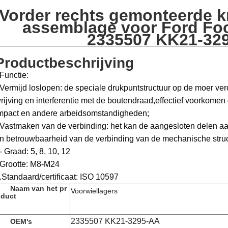
Vorder rechts gemonteerde k
assemblage voor Ford Fo
2335507 KK21-32
Productbeschrijving
Functie:
Vermijd loslopen: de speciale drukpuntstructuur op de moer ver
rijving en interferentie met de boutendraad,effectief voorkomen 
mpact en andere arbeidsomstandigheden;
Vastmaken van de verbinding: het kan de aangesloten delen aan
n betrouwbaarheid van de verbinding van de mechanische struc
- Graad: 5, 8, 10, 12
Grootte: M8-M24
.Standaard/certificaat: ISO 10597
Naam van het pr
Voorwiellagers
duct
2335507 KK21-3295-AA
OEM's