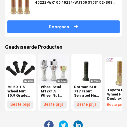
40222-WK100 40224-WJ100 3103102-S08
Voor NISSA
Doorgaan
Geadviseerde Producten
M12 X 1.5
Wheel Stud
Dorman 610-
Toyota NI
Wheel Nut
M12x1.5
717 Front
Wheel Hub
10.9 Grade
Wheel Nut
Serrated Hub
Double-he
met 32 mm
Hub Nut 10.9
Bolt
Bolt 1/2' X 
Hoofdgrootte
Grade
M14X1.50
Beste prijs
Beste prijs
Beste prijs
Beste prijs
1/4' UNF
en draadpitch
C00028625
Level 10.9
Class 10.9
1.5 mm
C0008849
Phosphate
40222-WK
90942-02079
Geschikt voor
Black Voor
40224-WJ
90942-02083
Toyota,
Ford
52755-4A
Hyundai,