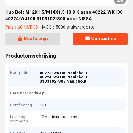
2
/
5
Hub Bolt M12X1.5/M14X1.5 10.9 Klasse 40222-WK100
40224-WJ100 3103102-S08 Voor NISSA
Prijs：$0.16/PCS
MOQ：5000 stuks/grootte
Beste prijs
Contact nu
Productomschrijving
Hoog licht
,
40222-WK100 Naaldbout
,
40224-WJ100 Naaldbout
3103102-S08 Naaldbout
Betalingscondities
T/T
Certificering
ISO
Levering
10 containers/maand
vermogen