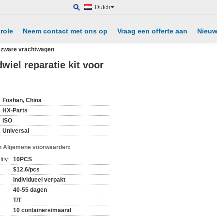
Dutch
role
Neem contact met ons op
Vraag een offerte aan
Nieu
00 zware vrachtwagen
wiel reparatie kit voor
Foshan, China
HX-Parts
ISO
Universal
n Algemene voorwaarden:
ity:
10PCS
$12.6/pcs
Individueel verpakt
40-55 dagen
T/T
10 containers/maand