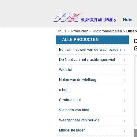
Huis
Thuis
Producten
Motoronderdelen
Differ
ALLE PRODUCTEN
D
G
Bolt van het wiel van de vrachtwagen
De Noot van het vrachtwagenwiel
Wielstut
Noten van de wiellaag
u bout
Centrumbout
Vlampen van blad
Weegschaal van het wiel
Middelste lager