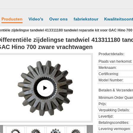
Producten
Video's
Over ons
fabriekstour
Kwaliteitscont
entiële zijdelingse tandwiel 413311180 tandwiel reparatie kit voor GAC Hino 7
ifferentiële zijdelingse tandwiel 413311180 tand
AC Hino 700 zware vrachtwagen
Productdetails:
Plaats van herkomst:
Merknaam:
Certificering:
Model Number:
Betalen & Verzende
Minimum Order Quant
Prijs:
Verpakking Details:
Levertijd:
Betalingscondities:
Levering vermogen: