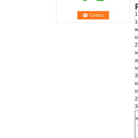
1
1
w
o
2
v
a
v
3
o
o
2
3
o