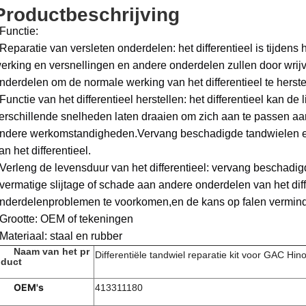
Productbeschrijving
Functie:
Reparatie van versleten onderdelen: het differentieel is tijdens h
erking en versnellingen en andere onderdelen zullen door wrijv
nderdelen om de normale werking van het differentieel te herste
Functie van het differentieel herstellen: het differentieel kan de
erschillende snelheden laten draaien om zich aan te passen aan
ndere werkomstandigheden.Vervang beschadigde tandwielen en 
an het differentieel.
Verleng de levensduur van het differentieel: vervang beschadigd
vermatige slijtage of schade aan andere onderdelen van het diffe
nderdelenproblemen te voorkomen,en de kans op falen vermin
Grootte: OEM of tekeningen
Materiaal: staal en rubber
Naam van het pr
Differentiële tandwiel reparatie kit voor GAC H
duct
OEM's
413311180