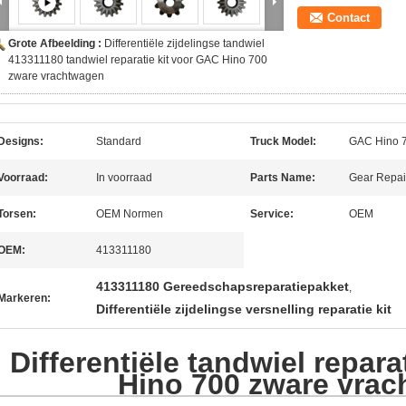
Contact
Grote Afbeelding :
Differentiële zijdelingse tandwiel
413311180 tandwiel reparatie kit voor GAC Hino 700
zware vrachtwagen
Designs:
Standard
Truck Model:
GAC Hino 7
Voorraad:
In voorraad
Parts Name:
Gear Repai
Torsen:
OEM Normen
Service:
OEM
OEM:
413311180
413311180 Gereedschapsreparatiepakket
,
Markeren:
Differentiële zijdelingse versnelling reparatie kit
Differentiële tandwiel repara
Hino 700 zware vra