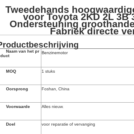
Tweedehands hoogwaardig
voor Toyota 2KD 2L 3B 
Ondersteuning groothandel
Fabriek directe v
Productbeschrijving
Naam van het pr
Benzinemotor
duct
MOQ
1 stuks
Oorsprong
Foshan, China
Voorwaarde
Alles nieuw.
Doel
voor reparatie of vervanging