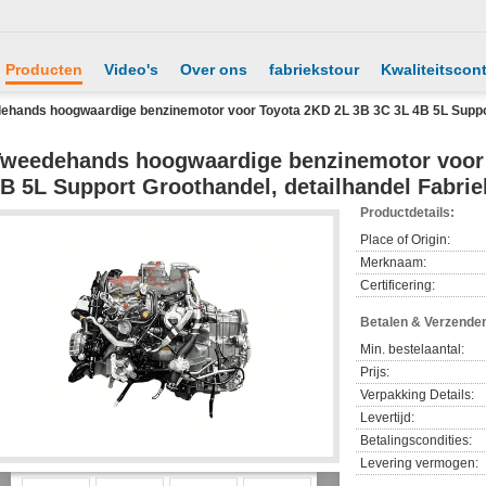
Producten
Video's
Over ons
fabriekstour
Kwaliteitscont
ehands hoogwaardige benzinemotor voor Toyota 2KD 2L 3B 3C 3L 4B 5L Support
weedehands hoogwaardige benzinemotor voor 
B 5L Support Groothandel, detailhandel Fabrie
Productdetails:
Place of Origin:
Merknaam:
Certificering:
Betalen & Verzende
Min. bestelaantal:
Prijs:
Verpakking Details:
Levertijd:
Betalingscondities:
Levering vermogen: