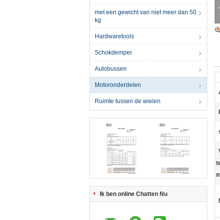
met een gewicht van niet meer dan 50
kg
Hardwaretools
Schokdemper
Autobussen
Motoronderdelen
Ruimte tussen de wielen
t
m
Ik ben online Chatten Nu