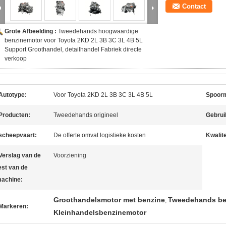
Contact
Grote Afbeelding :
Tweedehands hoogwaardige
benzinemotor voor Toyota 2KD 2L 3B 3C 3L 4B 5L
Support Groothandel, detailhandel Fabriek directe
verkoop
Autotype:
Voor Toyota 2KD 2L 3B 3C 3L 4B 5L
Spoorm
Producten:
Tweedehands origineel
Gebrui
scheepvaart:
De offerte omvat logistieke kosten
Kwalite
Verslag van de
Voorziening
est van de
achine:
Groothandelsmotor met benzine
Tweedehands be
,
Markeren:
Kleinhandelsbenzinemotor