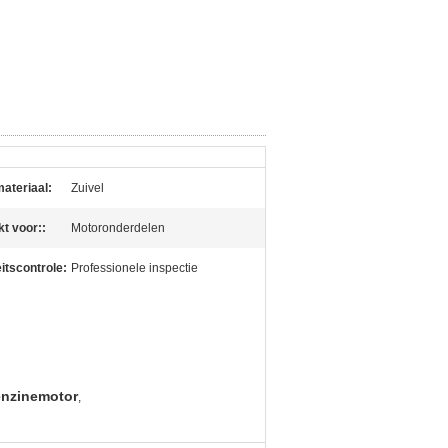
ateriaal:
Zuivel
kt voor::
Motoronderdelen
itscontrole:
Professionele inspectie
nzinemotor
,