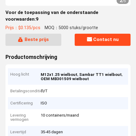
2
/
5
Voor de toepassing van de onderstaande
voorwaarden:9
Prijs：$0.135/pcs
MOQ：5000 stuks/grootte
Beste prijs
Contact nu
Productomschrijving
Hoog licht
,
,
M12x1.25 wielbout
Sambar TT1 wielbout
OEM MB301509 wielbout
Betalingscondities
T/T
Certificering
ISO
Levering
10 containers/maand
vermogen
Levertijd
35-45 dagen